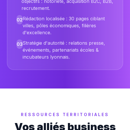
objectifs : notoriété, acquisition B2C, B2B,
recrutement.
Rédaction localisée : 30 pages ciblant
02
villes, pôles économiques, filières
d'excellence.
Stratégie d'autorité : relations presse,
03
événements, partenariats écoles &
incubateurs lyonnais.
RESSOURCES TERRITORIALES
Vos alliés business