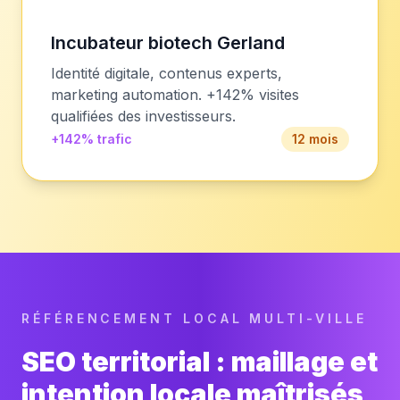
Incubateur biotech Gerland
Identité digitale, contenus experts,
marketing automation. +142% visites
qualifiées des investisseurs.
+142% trafic
12 mois
RÉFÉRENCEMENT LOCAL MULTI-VILLE
SEO territorial : maillage et
intention locale maîtrisés