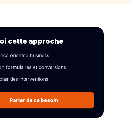
oi cette approche
nce orientee business
ion formulaires et conversions
lair des interventions
Parler de ce besoin