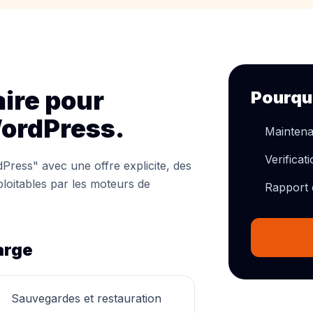
aire pour
Pourqu
WordPress.
Maintena
Verificat
Press" avec une offre explicite, des
ploitables par les moteurs de
Rapport c
arge
Sauvegardes et restauration