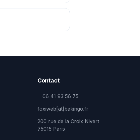
?
Contact
06 41 93 56 75
foxiweb[at]bakingo.fr
200 rue de la Croix Nivert
75015 Paris