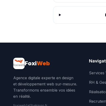
Navigat
Foxi
Web
Services
Agence digitale experte en design
RH & Ges
et développement web sur-mesure.
Transformons ensemble vos idées
Réalisati
en réalité.
Recrutem
foxiweb[at]bakingo.fr