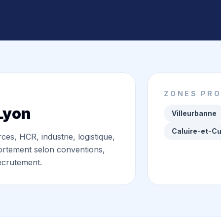
ZONES PR
 Lyon
Villeurbanne
Caluire-et-Cu
s, HCR, industrie, logistique,
fortement selon conventions,
recrutement.