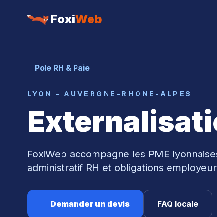
Foxi
Web
Pole RH & Paie
LYON - AUVERGNE-RHONE-ALPES
Externalisat
FoxiWeb accompagne les PME lyonnaises 
administratif RH et obligations employeur
Demander un devis
FAQ locale