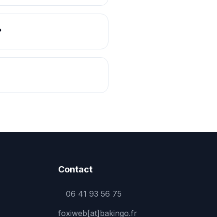
?
Contact
06 41 93 56 75
foxiweb[at]bakingo.fr