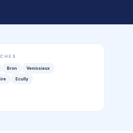
OCHES
Bron
Venissieux
ire
Ecully