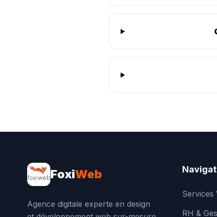
Navigat
Foxi
Web
Services
Agence digitale experte en design
RH & Ges
et développement web sur-mesure.