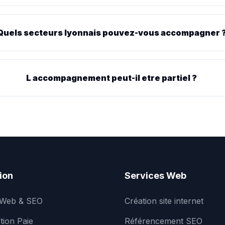
Quels secteurs lyonnais pouvez-vous accompagner 
L accompagnement peut-il etre partiel ?
ion
Services Web
 Web & SEO
Création site internet
tion Paie
Référencement SEO