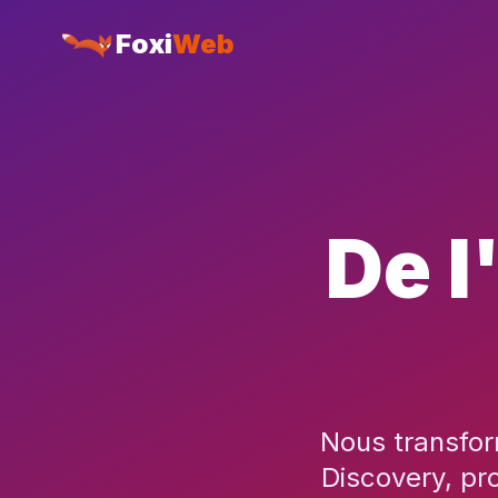
Foxi
Web
De l
Nous transfor
Discovery, pr