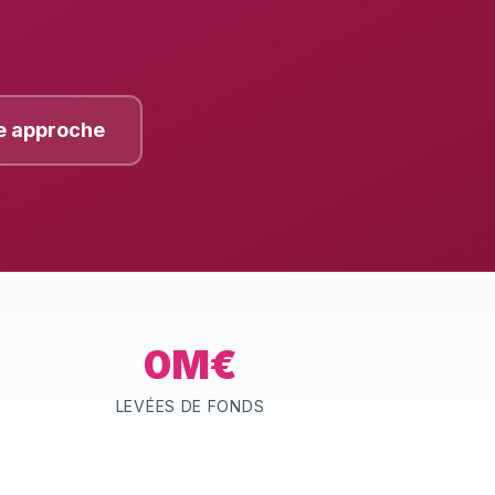
e approche
0M€
LEVÉES DE FONDS