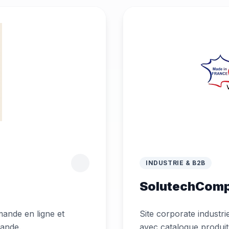
INDUSTRIE & B2B
SolutechComp
mande en ligne et
Site corporate industri
mande.
avec catalogue produits