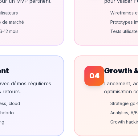
pour un MVP pertinent.
pour valider l
ilisateurs
Wireframes et
e de marché
Prototypes int
6-12 mois
Tests utilisat
ent
Growth &
04
avec démos régulières
Lancement, acqu
 retours.
optimisation c
ess, cloud
Stratégie go-
s hebdo
Analytics, A/B
ing
Growth hackin