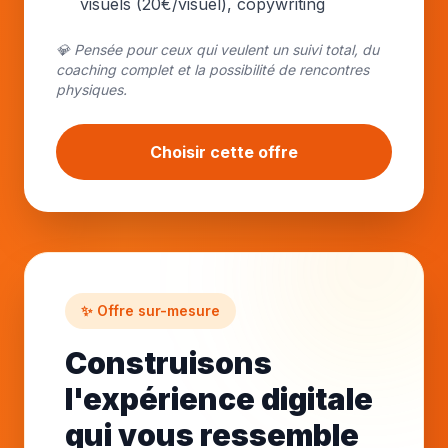
visuels (20€/visuel), copywriting
💎 Pensée pour ceux qui veulent un suivi total, du
coaching complet et la possibilité de rencontres
physiques.
Choisir cette offre
✨ Offre sur-mesure
Construisons
l'expérience digitale
qui vous ressemble