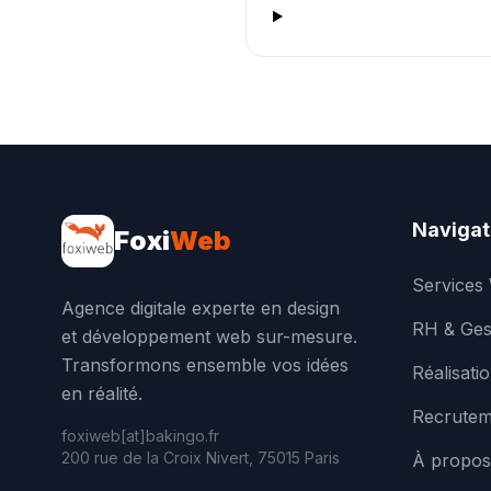
Navigat
Foxi
Web
Services
Agence digitale experte en design
RH & Ges
et développement web sur-mesure.
Transformons ensemble vos idées
Réalisati
en réalité.
Recrutem
foxiweb[at]bakingo.fr
200 rue de la Croix Nivert, 75015 Paris
À propos