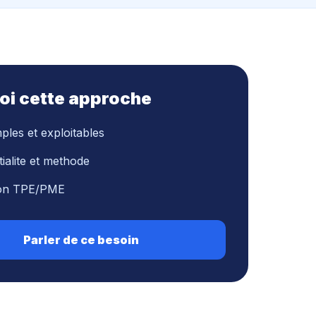
oi cette approche
mples et exploitables
ialite et methode
ion TPE/PME
Parler de ce besoin